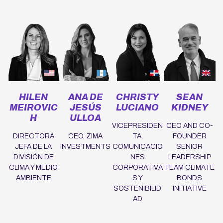
HILEN
ANA DE
CHRISTY
SEAN
MEIROVIC
JESÚS
LUCIANO
KIDNEY
H
ULLOA
VICEPRESIDEN
CEO AND CO-
DIRECTORA
CEO, ZIMA
TA,
FOUNDER
JEFA DE LA
INVESTMENTS
COMUNICACIO
SENIOR
DIVISIÓN DE
NES
LEADERSHIP
CLIMA Y MEDIO
CORPORATIVA
TEAM CLIMATE
AMBIENTE
S Y
BONDS
SOSTENIBILID
INITIATIVE
AD