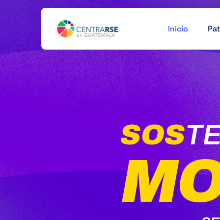
Inicio
Pat
SOS
TE
MO