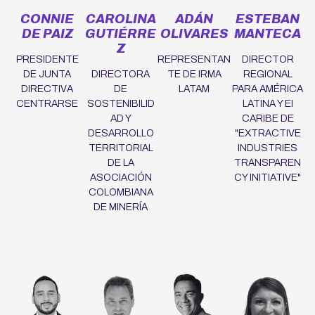
CONNIE
CAROLINA
ADÁN
ESTEBAN
DE PAIZ
GUTIÉRRE
OLIVARES
MANTECA
Z
PRESIDENTE
REPRESENTAN
DIRECTOR
DE JUNTA
DIRECTORA
TE DE IRMA
REGIONAL
DIRECTIVA
DE
LATAM
PARA AMÉRICA
CENTRARSE
SOSTENIBILID
LATINA Y EI
AD Y
CARIBE DE
DESARROLLO
"EXTRACTIVE
TERRITORIAL
INDUSTRIES
DE LA
TRANSPAREN
ASOCIACIÓN
CY INITIATIVE"
COLOMBIANA
DE MINERÍA