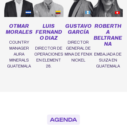
OTMAR
LUIS
GUSTAVO
ROBERTH
MORALES
FERNAND
GARCÍA
A
O DIAZ
BELTRANE
COUNTRY
DIRECTOR
NA
MANAGER
DIRECTOR DE
GENERAL DE
AURA
OPERACIONES
MINA DE FENIX
EMBAJADA DE
MINERALS
EN ELEMENT
NICKEL
SUIZA EN
GUATEMALA
28.
GUATEMALA
AGENDA