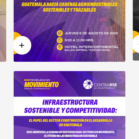
Ver Más
s